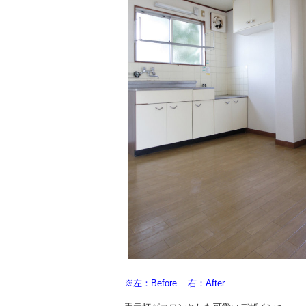
※左：Before 右：After