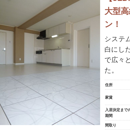
大型高
ン！
システ
白にし
で広々
た。
住所
家賃
入居決定まで
期間
間取り