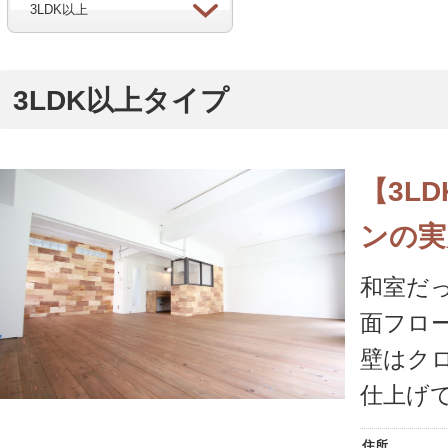
3LDK以上
3LDK以上
タイプ
【3L
ンの実
和室だ
面フロ
壁はク
仕上げ
住所