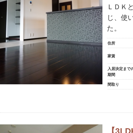
ＬＤＫ
じ、使
た。
住所
家賃
入居決定まで
期間
間取り
【3L